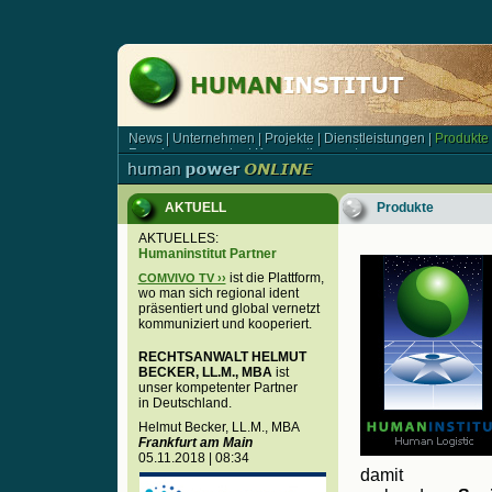
News
|
Unternehmen
|
Projekte
|
Dienstleistungen
|
Produkte
News | Unternehmen | Projekte | Dienstleistungen | Produkt
Forschungsagentur
|
Kooperationspartner
Forschungsagentur | Kooperationspartner
AKTUELL
Produkte
AKTUELLES:
Humaninstitut Partner
ist die Plattform,
COMVIVO TV ››
wo man sich regional ident
präsentiert und global vernetzt
kommuniziert und kooperiert.
RECHTSANWALT HELMUT
BECKER, LL.M., MBA
ist
unser kompetenter Partner
in Deutschland.
Helmut Becker, LL.M., MBA
Frankfurt am Main
05.11.2018 | 08:34
damit