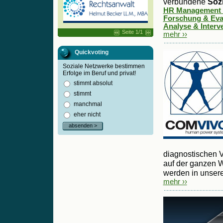
verbundene
Soz
HR Management (
Forschung & Eval
Analyse & Interve
Seite 1/1
mehr ››
Quickvoting
Soziale Netzwerke bestimmen
Erfolge im Beruf und privat!
stimmt absolut
stimmt
manchmal
eher nicht
absenden >
diagnostischen V
auf der ganzen 
werden in unsere
mehr ››