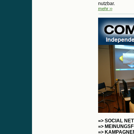
nutzbar.
mehr ››
=> SOCIAL NE
=> MEINUNGS
=> KAMPAGN