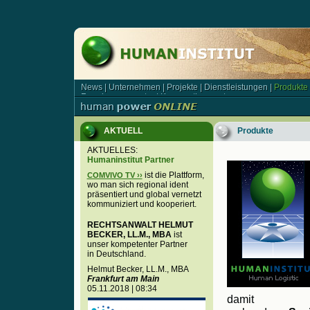
News
|
Unternehmen
|
Projekte
|
Dienstleistungen
|
Produkte
News | Unternehmen | Projekte | Dienstleistungen | Produkt
Forschungsagentur
|
Kooperationspartner
Forschungsagentur | Kooperationspartner
AKTUELL
Produkte
AKTUELLES:
Humaninstitut Partner
ist die Plattform,
COMVIVO TV ››
wo man sich regional ident
präsentiert und global vernetzt
kommuniziert und kooperiert.
RECHTSANWALT HELMUT
BECKER, LL.M., MBA
ist
unser kompetenter Partner
in Deutschland.
Helmut Becker, LL.M., MBA
Frankfurt am Main
05.11.2018 | 08:34
damit