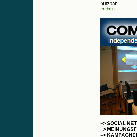
nutzbar.
mehr ››
=> SOCIAL NE
=> MEINUNGS
=> KAMPAGN