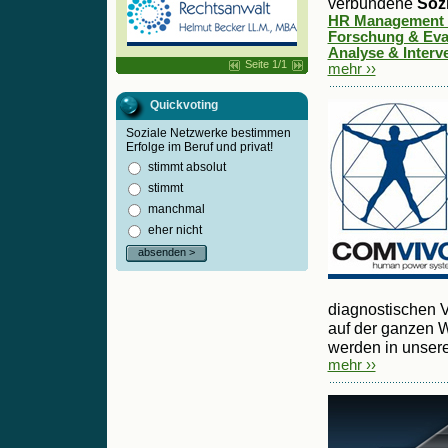
verbundene
Soz
HR Management (
Forschung & Eval
Analyse & Interve
Seite 1/1
mehr ››
Quickvoting
Soziale Netzwerke bestimmen
Erfolge im Beruf und privat!
stimmt absolut
stimmt
manchmal
eher nicht
absenden >
diagnostischen V
auf der ganzen 
werden in unsere
mehr ››