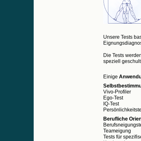
Unsere Tests bas
Eignungsdiagnos
Die Tests werden
speziell geschul
Einige
Anwendu
Selbstbestimm
Vivo-Profiler
Ego-Test
IQ-Test
Persönlichkeitst
Berufliche Orie
Berufsneigungst
Teameigung
Tests für spezif