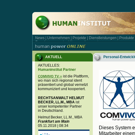
News
|
Unternehmen
|
Projekte
|
Dienstleistungen
|
Produkte
News | Unternehmen | Projekte | Dienstleistungen | Produkt
Forschungsagentur
|
Kooperationspartner
Forschungsagentur | Kooperationspartner
AKTUELL
Personal-Entwickl
AKTUELLES:
Humaninstitut Partner
ist die Plattform,
COMVIVO TV ››
wo man sich regional ident
präsentiert und global vernetzt
kommuniziert und kooperiert.
RECHTSANWALT HELMUT
BECKER, LL.M., MBA
ist
unser kompetenter Partner
in Deutschland.
Helmut Becker, LL.M., MBA
Frankfurt am Main
05.11.2018 | 08:34
Dieses System e
Mitarbeiter eine