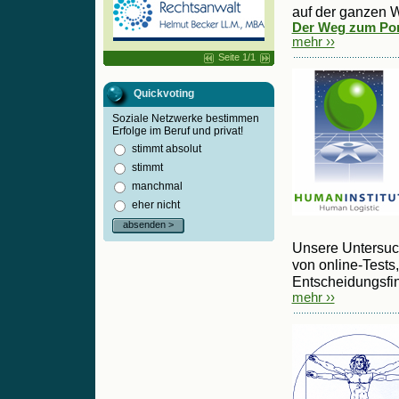
auf der ganzen W
Der Weg zum Port
mehr ››
Seite 1/1
Quickvoting
Soziale Netzwerke bestimmen
Erfolge im Beruf und privat!
stimmt absolut
stimmt
manchmal
eher nicht
absenden >
Unsere Untersuc
von online-Tests
Entscheidungsfin
mehr ››