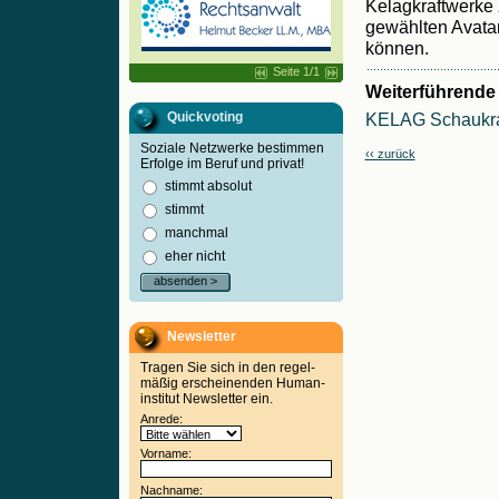
Kelagkraftwerke z
gewählten Avatar
können.
Seite 1/1
Weiterführende 
Quickvoting
KELAG Schaukra
Soziale Netzwerke bestimmen
‹‹ zurück
Erfolge im Beruf und privat!
stimmt absolut
stimmt
manchmal
eher nicht
absenden >
Newsletter
Tragen Sie sich in den regel-
mäßig erscheinenden Human-
institut Newsletter ein.
Anrede:
Vorname:
Nachname: