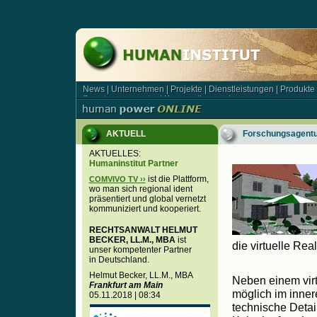
News
|
Unternehmen
|
Projekte
|
Dienstleistungen
|
Produkte
News | Unternehmen | Projekte | Dienstleistungen | Produkt
Forschungsagentur
|
Kooperationspartner
Forschungsagentur | Kooperationspartner
AKTUELL
Forschungsagentu
AKTUELLES:
Humaninstitut Partner
ist die Plattform,
COMVIVO TV ››
wo man sich regional ident
präsentiert und global vernetzt
kommuniziert und kooperiert.
RECHTSANWALT HELMUT
BECKER, LL.M., MBA
ist
die virtuelle Real
unser kompetenter Partner
in Deutschland.
Helmut Becker, LL.M., MBA
Neben einem virt
Frankfurt am Main
möglich im inner
05.11.2018 | 08:34
technische Detai