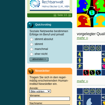
Seite 1/1
Quickvoting
Soziale Netzwerke bestimmen
vorgelegter Qualif
Erfolge im Beruf und privat!
mehr ››
stimmt absolut
stimmt
manchmal
eher nicht
absenden >
Newsletter
Tragen Sie sich in den regel-
mäßig erscheinenden Human-
mehr ››
institut Newsletter ein.
Anrede:
Vorname:
Nachname: