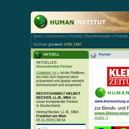
News
|
Unternehmen
|
Projekte
|
Dienstleistungen
|
Produkte
News | Unternehmen | Projekte | Dienstleistungen | Produkt
Forschungsagentur
|
Kooperationspartner
Forschungsagentur | Kooperationspartner
AKTUELL
Partner
AKTUELLES:
Humaninstitut Partner
ist die Plattform,
COMVIVO TV ››
wo man sich regional ident
präsentiert und global vernetzt
kommuniziert und kooperiert.
RECHTSANWALT HELMUT
BECKER, LL.M., MBA
ist
unser kompetenter Partner
in Deutschland.
zur Berufs- und 
Helmut Becker, LL.M., MBA
www.kleinezeitung
Frankfurt am Main
mehr ››
05.11.2018 | 08:34