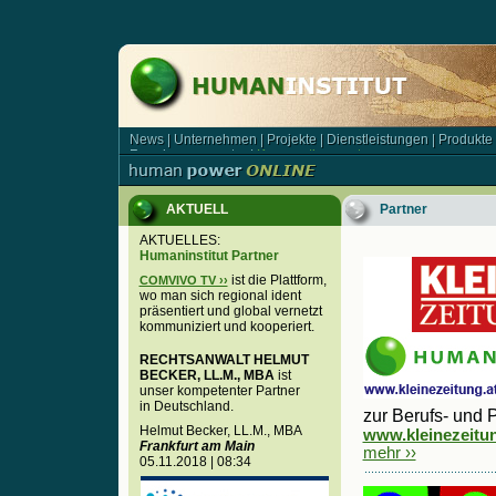
News
|
Unternehmen
|
Projekte
|
Dienstleistungen
|
Produkte
News | Unternehmen | Projekte | Dienstleistungen | Produkt
Forschungsagentur
|
Kooperationspartner
Forschungsagentur | Kooperationspartner
AKTUELL
Partner
AKTUELLES:
Humaninstitut Partner
ist die Plattform,
COMVIVO TV ››
wo man sich regional ident
präsentiert und global vernetzt
kommuniziert und kooperiert.
RECHTSANWALT HELMUT
BECKER, LL.M., MBA
ist
unser kompetenter Partner
in Deutschland.
zur Berufs- und 
Helmut Becker, LL.M., MBA
www.kleinezeitung
Frankfurt am Main
mehr ››
05.11.2018 | 08:34