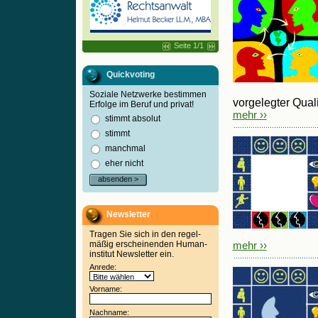
Seite 1/1
Quickvoting
Soziale Netzwerke bestimmen
vorgelegter Qualif
Erfolge im Beruf und privat!
mehr ››
stimmt absolut
stimmt
manchmal
eher nicht
absenden >
Newsletter
Tragen Sie sich in den regel-
mäßig erscheinenden Human-
mehr ››
institut Newsletter ein.
Anrede:
Vorname:
Nachname: