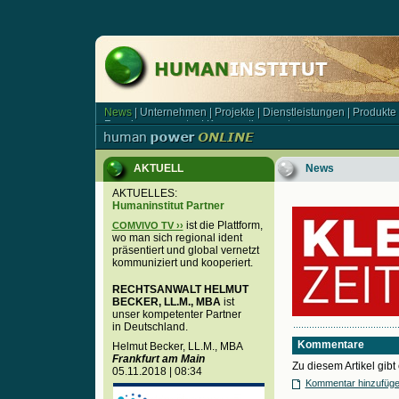
News
|
Unternehmen
|
Projekte
|
Dienstleistungen
|
Produkte
News | Unternehmen | Projekte | Dienstleistungen | Produkt
Forschungsagentur
|
Kooperationspartner
Forschungsagentur | Kooperationspartner
AKTUELL
News
AKTUELLES:
Humaninstitut Partner
ist die Plattform,
COMVIVO TV ››
wo man sich regional ident
präsentiert und global vernetzt
kommuniziert und kooperiert.
RECHTSANWALT HELMUT
BECKER, LL.M., MBA
ist
unser kompetenter Partner
in Deutschland.
Kommentare
Helmut Becker, LL.M., MBA
Frankfurt am Main
Zu diesem Artikel gib
05.11.2018 | 08:34
Kommentar hinzufüg