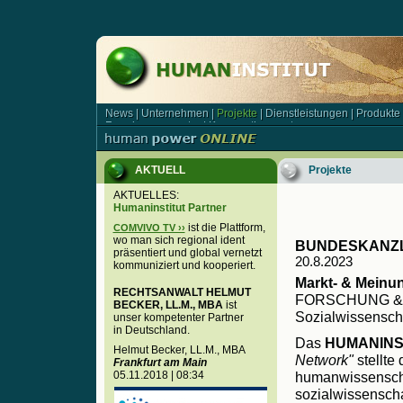
News
|
Unternehmen
|
Projekte
|
Dienstleistungen
|
Produkte
News | Unternehmen | Projekte | Dienstleistungen | Produkt
Forschungsagentur
|
Kooperationspartner
Forschungsagentur | Kooperationspartner
AKTUELL
Projekte
AKTUELLES:
Humaninstitut Partner
ist die Plattform,
COMVIVO TV ››
wo man sich regional ident
BUNDESKANZ
präsentiert und global vernetzt
20.8.2023
kommuniziert und kooperiert.
Markt- & Meinu
RECHTSANWALT HELMUT
FORSCHUNG &
BECKER, LL.M., MBA
ist
Sozialwissenscha
unser kompetenter Partner
in Deutschland.
Das
HUMANINSTI
Helmut Becker, LL.M., MBA
Network"
stellte
Frankfurt am Main
05.11.2018 | 08:34
humanwissensch
sozialwissenscha